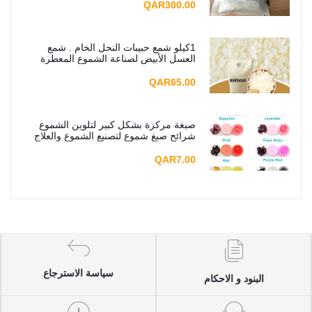
QAR300.00
1كيلو شمع حبيبات النحل الخام . شمع
العسل الأبيض لصناعة الشموع المعطرة
QAR65.00
صبغة مركزة بشكل كبير لتلوين الشموع
شرائح صبغ شموع لتصنيع الشموع والعلاج
بالروائح العطرية، 5g
QAR7.00
سياسة الاسترجاع
البنود و الاحكام