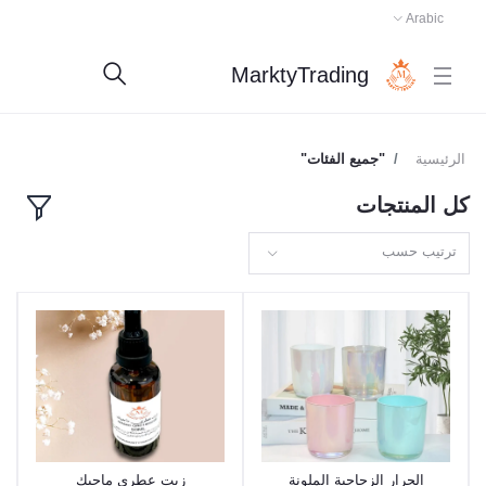
Arabic
MarktyTrading
الرئيسية
"جميع الفئات"
كل المنتجات
ترتيب حسب
الجرار الزجاجية الملونة
زيت عطري ماجيك
اضافة إلى السلة
اضافة إلى السلة