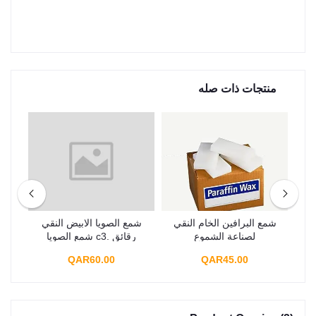
منتجات ذات صله
ل
شمع البرافين الخام النقي
شمع الصويا الابيض النقي
شمع
يض
لصناعة الشموع
رقائق .c3 شمع الصويا
هلام
ة
الطبيعي 100% لصنع
ا
QAR60.00
QAR45.00
الشموع بنفسك، جودة
ممتازة، درجة عالية